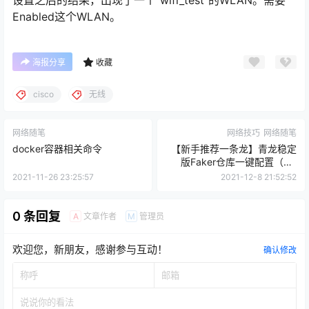
设置之后的结果，出现了一个”wifi_test”的WLAN。需要
Enabled这个WLAN。
海报分享
收藏
cisco
无线
网络随笔
网络技巧
网络随笔
docker容器相关命令
【新手推荐一条龙】青龙稳定
版Faker仓库一键配置（QL
pannel Faker Repository
2021-11-26 23:25:57
2021-12-8 21:52:52
environment Setup）
0 条回复
文章作者
管理员
A
M
欢迎您，新朋友，感谢参与互动！
确认修改