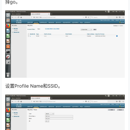
择go。
设置Profile Name和SSID。