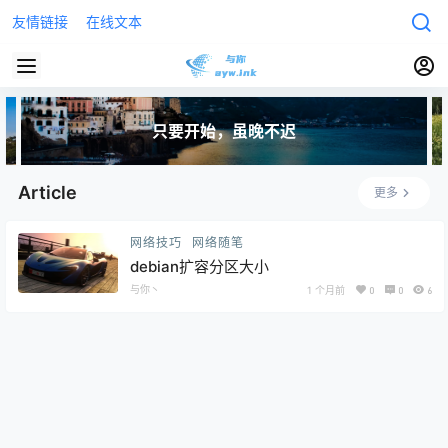
友情链接
在线文本
只要开始，虽晚不迟
Article
更多
网络技巧
网络随笔
debian扩容分区大小
与你丶
1 个月前
0
0
6