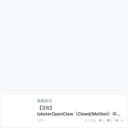
网络技巧
【汉化】
lobsterOpenClaw（Clawd/Moltbot）中文
发行版 – 开源 AI 助手部署教程
与你丶
6 个月前
0
0
119