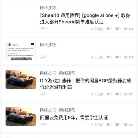
网络技巧
[Sheerid 通用教程] [google ai one +] 教你
过大部分Sheerid简单难度认证
与你丶
8 个月前
0
0
161
网络技巧
与你丶
8 个月前
0
0
178
网络技巧
网络随笔
DIY游戏加速器：把你的闲置BGP服务器变成
低延迟游戏利器
与你丶
9 个月前
0
0
370
网络技巧
网络随笔
阿里云免费用9年，需要学生认证
与你丶
9 个月前
0
0
358