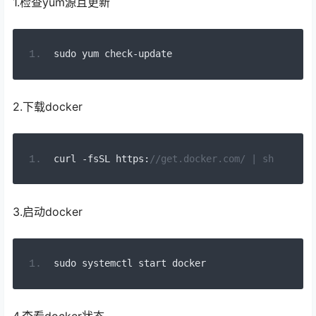
1.检查yum源且更新
sudo yum check
-
update
2.
下载docker
curl 
-
fsSL https
:
//get.docker.com/ | sh
3.
启动docker
sudo systemctl start docker
4.
查看docker状态