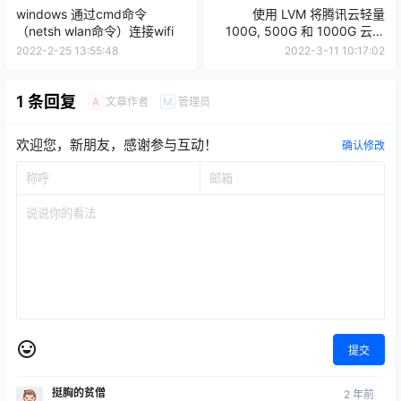
windows 通过cmd命令
使用 LVM 将腾讯云轻量
（netsh wlan命令）连接wifi
100G, 500G 和 1000G 云硬
盘合成 1.6TB 分区
2022-2-25 13:55:48
2022-3-11 10:17:02
1 条回复
文章作者
管理员
A
M
欢迎您，新朋友，感谢参与互动！
确认修改
提交
挺胸的贫僧
2 年前