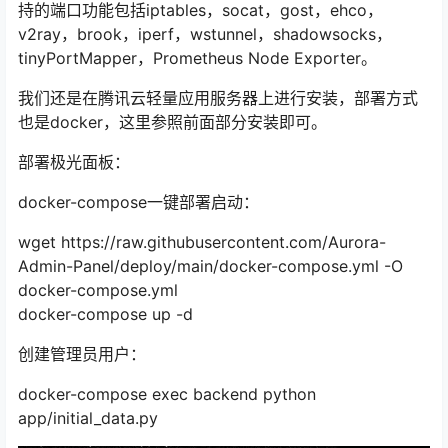
持的端口功能包括iptables，socat，gost，ehco，
v2ray，brook，iperf，wstunnel，shadowsocks，
tinyPortMapper，Prometheus Node Exporter。
我们还是在腾讯云轻量应用服务器上进行安装，部署方式
也是docker，这里参照前面部分安装即可。
部署极光面板：
docker-compose一键部署启动：
wget https://raw.githubusercontent.com/Aurora-
Admin-Panel/deploy/main/docker-compose.yml -O
docker-compose.yml
docker-compose up -d
创建管理员用户：
docker-compose exec backend python
app/initial_data.py