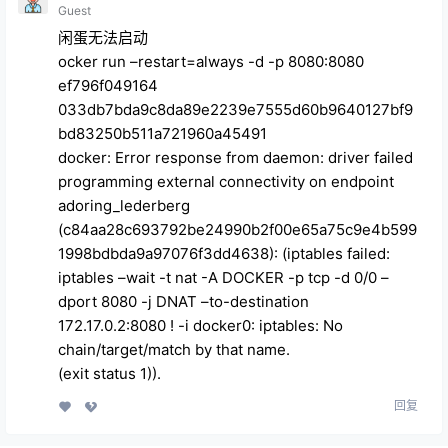
Guest
闲蛋无法启动
ocker run –restart=always -d -p 8080:8080
ef796f049164
033db7bda9c8da89e2239e7555d60b9640127bf9
bd83250b511a721960a45491
docker: Error response from daemon: driver failed
programming external connectivity on endpoint
adoring_lederberg
(c84aa28c693792be24990b2f00e65a75c9e4b599
1998bdbda9a97076f3dd4638): (iptables failed:
iptables –wait -t nat -A DOCKER -p tcp -d 0/0 –
dport 8080 -j DNAT –to-destination
172.17.0.2:8080 ! -i docker0: iptables: No
chain/target/match by that name.
(exit status 1)).
回复