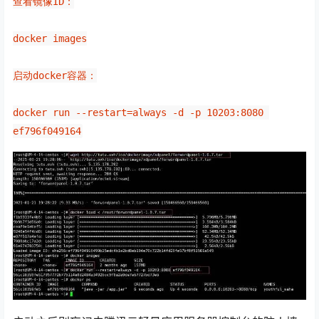
查看镜像ID：
docker images
启动docker容器：
docker run --restart=always -d -p 10203:8080 
ef796f049164