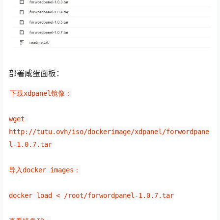
部署咸蛋面板：
下载xdpanel镜像：
wget 
http://tutu.ovh/iso/dockerimage/xdpanel/forwordpane
l-1.0.7.tar
导入docker images：
docker load < /root/forwordpanel-1.0.7.tar