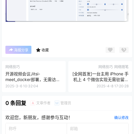
海报分享
收藏
网络技巧
网络技巧
网络随笔
开源视频会议Jitsi-
[全网首发]一台主用 iPhone 手
meet_docker部署，无需访问
机上 4 个微信实现无需驻留手
github和docker官方镜像源
机后台接收消息提醒。
2025-3-6 10:32:04
2025-4-8 17:20:28
0 条回复
文章作者
管理员
A
M
欢迎您，新朋友，感谢参与互动！
确认修改