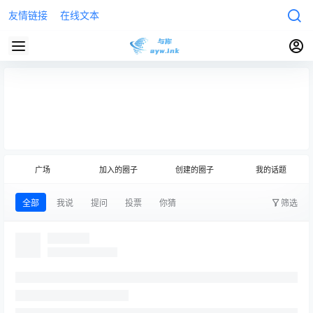
友情链接
在线文本
发布话题
(圈主)
广场
加入的圈子
创建的圈子
我的话题
全部
我说
提问
投票
你猜
筛选