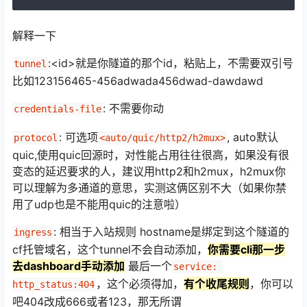
解释一下
:<id>就是你隧道的那个id，粘贴上，不需要双引号
tunnel
比如123156465-456adwada456dwad-dawdawd
: 不需要你动
credentials-file
: 可选项
, auto默认
protocol
<auto/quic/http2/h2mux>
quic,使用quic回源时，对性能占用往往很高，如果没有很
变态的延迟要求的人，建议用http2和h2mux，h2mux你
可以理解为多通道的意思，实测这俩区别不大（如果你禁
用了udp也是不能用quic的注意啦）
: 相当于入站规则 hostname是绑定到这个隧道的
ingress
cf托管域名，这个tunnel不会自动添加，
你需要cli那一步
去dashboard手动添加
最后一个
service: 
，这个必须得加，
有个收尾规则
，你可以
http_status:404
吧404改成666或者123，那无所谓