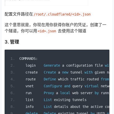
配置文件路径在
/root/.cloudflared/<id>.json
这个意思就是，你现在用你获得你账户的凭证，创建了一
个隧道，你可以用
去使用这个隧道
<id>.json
3. 管理
COMMANDS
:
   login    
Generate
 a configuration file 
with
   create   
Create
 a 
new
 tunnel 
with
 given nam
   route    
Define
 which traffic routed 
from
C
   vnet     
Configure
and
 query 
virtual
 networ
   run      
Proxy
 a 
local
 web server 
by
 runnin
   list     
List
 existing tunnels
   info     
List
 details about the active conn
delete
Delete
 existing tunnel 
by
 UUID 
or
 