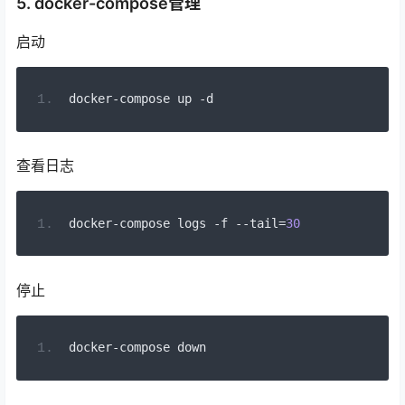
5. docker-compose管理
启动
docker
-
compose up 
-
d
查看日志
docker
-
compose logs 
-
f 
--
tail
=
30
停止
docker
-
compose down