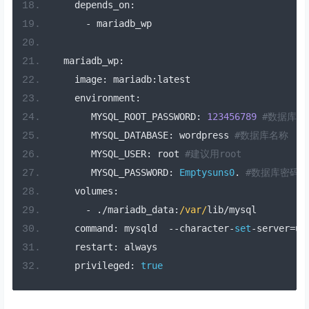
    depends_on
:
-
 mariadb_wp
  mariadb_wp
:
    image
:
 mariadb
:
latest
    environment
:
       MYSQL_ROOT_PASSWORD
:
123456789
#数据库ro
       MYSQL_DATABASE
:
 wordpress 
#数据库名称
       MYSQL_USER
:
 root 
#建议用root
       MYSQL_PASSWORD
:
Emptysuns0
.
#数据库密码
    volumes
:
-
./
mariadb_data
:
/var/
lib
/
mysql
    command
:
 mysqld  
--
character
-
set
-
server
=
ut
    restart
:
 always
    privileged
:
true