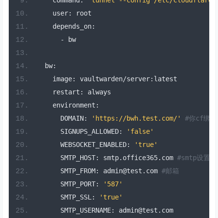
    command
:
'tunnel --config /etc/cloudflared
    user
:
 root
    depends_on
:
-
 bw
  bw
:
    image
:
 vaultwarden
/
server
:
latest
    restart
:
 always
    environment
:
      DOMAIN
:
'https://bwh.test.com/'
#你cf绑
      SIGNUPS_ALLOWED
:
'false'
      WEBSOCKET_ENABLED
:
'true'
      SMTP_HOST
:
 smtp
.
office365
.
com 
#smtp设置
      SMTP_FROM
:
 admin@test
.
com 
#邮箱
      SMTP_PORT
:
'587'
      SMTP_SSL
:
'true'
      SMTP_USERNAME
:
 admin@test
.
com