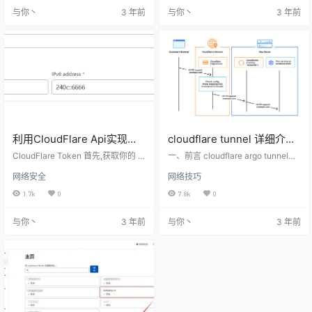
云存储解决方案，类似于Amazon A
虚拟主机管理面板开心版（Centos/
与你丶
3 年前
与你丶
3 年前
WS S3, 但是价格稍微便宜一些. Ba
Ubuntu/Debian） 请尊重版权，仅
ckblaze的云存储每个注册用户拥有
供本地测试学习使用，下载后24小
10G免费空间以及每天1G的下载流
时内自行删除！一定要按照步骤
量，上传流量不限。超过免费额度
做！开始操作前要做全系统备份，
后的…
防止失误！ 配置 脚本设置 项目地
址：ht…
利用CloudFlare Api实现
cloudflare tunnel 详细介绍
DDNS
—— 面向cloudflare的网站
CloudFlare Token 首先,获取你的 T
一、前言 cloudflare argo tunnel是
oken 博主偷懒直接选择了使用全局
搭建,1分钟快速启动一个有
什么？ Cloudflare Tunnel 为您提供
网络安全
网络技巧
Token... 进入 Overview 界面,可以
了一种无需公共 IP 地址即可将资源
ssl证书的wordpress博客
在右下角找到 Get your API toke
连接到 Cloudflare 的安全方式。 使
1.7k
0
7.8k
0
n 的链接 点击 Global API Key 的 Vi
用 Tunnel，您不会将流量发送到外
ew 输入密码和验证码,即可获得 你
部 IP — 相反，您的基础设施中的一
与你丶
3 年前
与你丶
3 年前
的Token CloudFlare Api https://ap
个轻量级守护进程（ cloudflared)
i.cloudflare.com/#getting-s…
创建到 Cloudflare 边缘的仅出站连
接。 Cloudflare Tunnel 可…