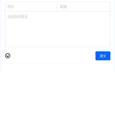
提交
暂无讨论，说说你的看法吧
Copyright © 2026
YuNi Blog
鄂ICP备2022006657号
查询 77 次，耗时 4.2018 秒