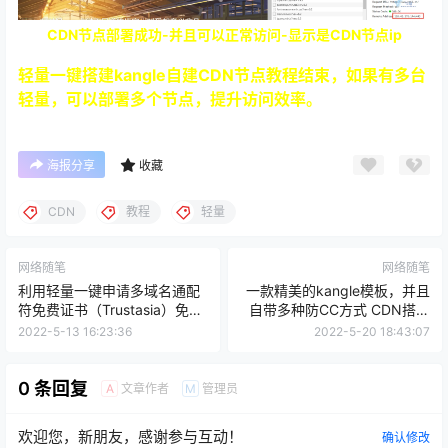
轻量一键搭建kangle自建CDN节点教程结束，如果有多台
轻量，可以部署多个节点，提升访问效率。
海报分享
收藏
CDN
教程
轻量
网络随笔
网络随笔
利用轻量一键申请多域名通配
一款精美的kangle模板，并且
符免费证书（Trustasia）免费
自带多种防CC方式 CDN搭建
通配符证书申请 免费证书 一键
kangleCDN 利用kangle搭建
2022-5-13 16:23:36
2022-5-20 18:43:07
申请通配符证书
CDN
0 条回复
文章作者
管理员
A
M
欢迎您，新朋友，感谢参与互动！
确认修改