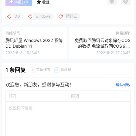
海报分享
收藏
DD
windows
腾讯云
网络随笔
网络随笔
腾讯轻量 Windows 2022 系统
免费取回腾讯云对象储存COS
DD Debian 11
的数据 免流量取回COS文件
免费下载COS文件
2022-5-21 15:13:05
2022-5-21 17:23:47
1 条回复
文章作者
管理员
A
M
欢迎您，新朋友，感谢参与互动！
确认修改