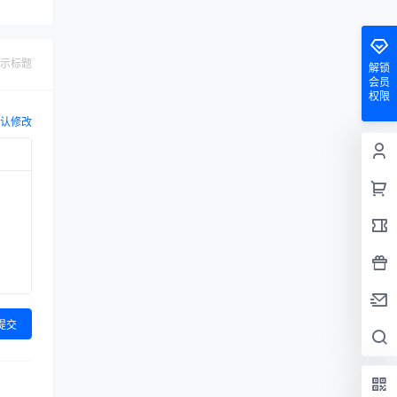
示标题
解锁
会员
权限
认修改
提交