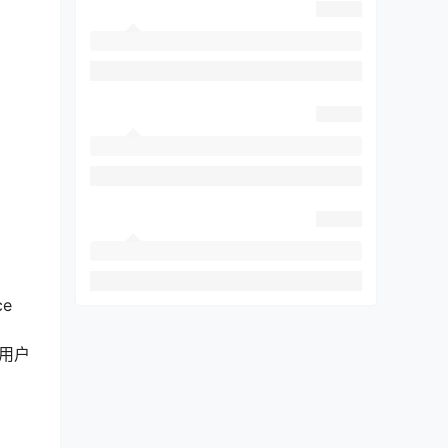
ce
入用户