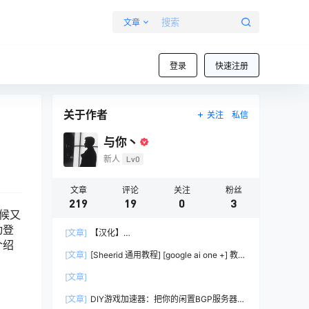
文章
登录
快速注册
关于作者
关注
私信
与你丶
新人
Lv0
文章
评论
关注
粉丝
219
19
0
3
候又
动登
[文章]
【汉化】
介绍
lobsterOpenClaw（Clawd/Moltbot）中文发行版
[文章]
[Sheerid 通用教程] [google ai one +] 教你
– 开源 AI 助手部署教程
过大部分Sheerid简单难度认证
[文章]
[文章]
DIY游戏加速器：把你的闲置BGP服务器变