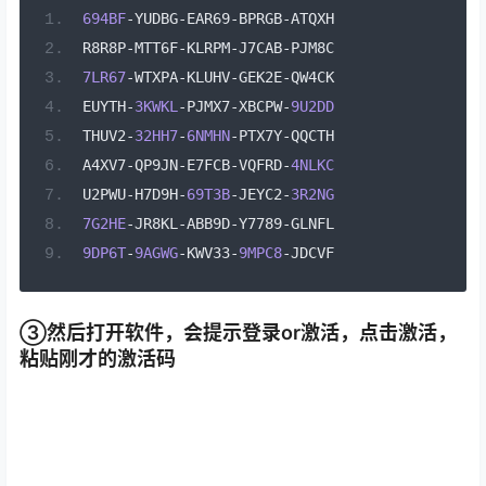
694BF
-
YUDBG
-
EAR69
-
BPRGB
-
ATQXH
R8R8P
-
MTT6F
-
KLRPM
-
J7CAB
-
PJM8C
7LR67
-
WTXPA
-
KLUHV
-
GEK2E
-
QW4CK
EUYTH
-
3KWKL
-
PJMX7
-
XBCPW
-
9U2DD
THUV2
-
32HH7
-
6NMHN
-
PTX7Y
-
QQCTH
A4XV7
-
QP9JN
-
E7FCB
-
VQFRD
-
4NLKC
U2PWU
-
H7D9H
-
69T3B
-
JEYC2
-
3R2NG
7G2HE
-
JR8KL
-
ABB9D
-
Y7789
-
GLNFL
9DP6T
-
9AGWG
-
KWV33
-
9MPC8
-
JDCVF
③然后打开软件，会提示登录or激活，点击激活，
粘贴刚才的激活码