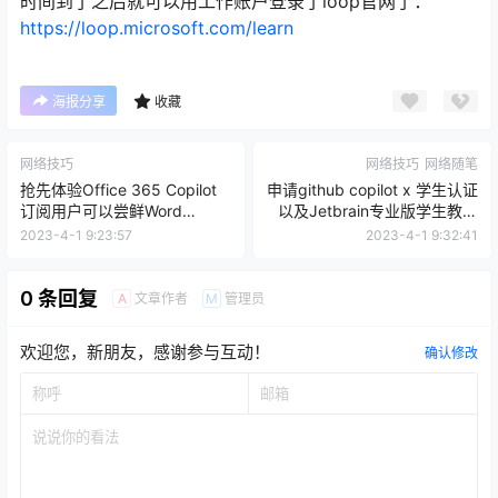
时间到了之后就可以用工作账户登录了loop官网了：
https://loop.microsoft.com/learn
海报分享
收藏
网络技巧
网络技巧
网络随笔
抢先体验Office 365 Copilot
申请github copilot x 学生认证
订阅用户可以尝鲜Word
以及Jetbrain专业版学生教育
Copilot了！
免费教程
2023-4-1 9:23:57
2023-4-1 9:32:41
0 条回复
文章作者
管理员
A
M
欢迎您，新朋友，感谢参与互动！
确认修改