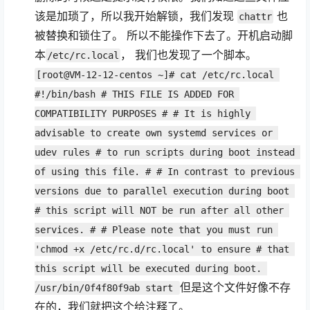
该是加琐了，所以我开始解锁，我们发现
也
chattr
被替换和锁住了。 所以不能操作下去了。开机启动脚
本
， 我们也发现了一个脚本。
/etc/rc.local
[root@VM-12-12-centos ~]# cat /etc/rc.local 
#!/bin/bash # THIS FILE IS ADDED FOR 
COMPATIBILITY PURPOSES # # It is highly 
advisable to create own systemd services or 
udev rules # to run scripts during boot instead 
of using this file. # # In contrast to previous 
versions due to parallel execution during boot 
# this script will NOT be run after all other 
services. # # Please note that you must run 
'chmod +x /etc/rc.d/rc.local' to ensure # that 
this script will be executed during boot. 
但是这个文件好像不存
/usr/bin/0f4f80f9ab start 
在的，我们就把这个给注释了。