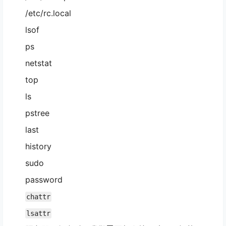
/etc/rc.local
lsof
ps
netstat
top
ls
pstree
last
history
sudo
password
chattr
lsattr