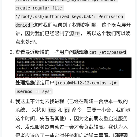
create regular file 
‘/root/.ssh/authorized_keys.bak’: Permission 
这时我们就遇到了权限的问题，这个晚点展开
denied 
讲，因为我们已经限制了源
， 所以这个我们可以晚
IP
点来处理。
查看最近新增的一些用户
问题现象
cat /etc/passwd
处理措施
锁定用户
[root@VM-12-12-centos ~]# 
usermod -L sys1
我这里不计划去找进程（已经在新建一台版本一致的
系统， 来拷贝
和
命令，需要一小会，我们趁
top
ps
这个时间，先看看其他），因为之前朋友重启过服务
器，发现服务器启动过一会才会负载较高。我认为入
侵者应该放了一些定时任务和启动脚本里面。
问题现