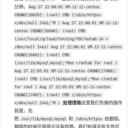
分钟。
Aug 27 22:00:01 VM-12-12-centos 
CROND[16839]: (root) CMD (/sbin/httpss 
>/dev/null 2>&1;^M ) Aug 27 22:00:01 VM-12-12-
centos CROND[16840]: (root) CMD 
(/usr/local/qcloud/YunJing/YDCrontab.sh > 
/dev/null 2>&1) Aug 27 22:00:01 VM-12-12-centos 
CROND[16842]: (root) CMD 
(/usr/lib/mysql/mysql;^Mno crontab for root ) 
Aug 27 22:05:01 VM-12-12-centos CROND[17486]: 
(root) CMD (/usr/lib/mysql/mysql;^Mno crontab 
for root ) Aug 27 22:05:01 VM-12-12-centos 
CROND[17487]: (root) CMD (/sbin/httpss 
处理措施
这里我们先做的操作
>/dev/null 2>&1;^M ) 
就是，先
把
和
给删除。
/usr/lib/mysql/mysql
/sbin/httpss
删除的时候还是提示没有权限。我们知道这些文件应