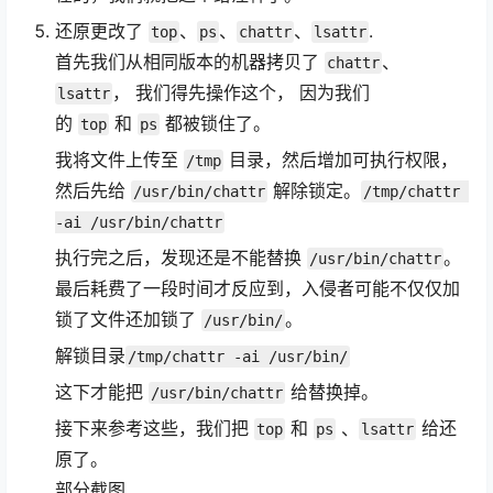
还原更改了
、
、
、
.
top
ps
chattr
lsattr
首先我们从相同版本的机器拷贝了
、
chattr
， 我们得先操作这个， 因为我们
lsattr
的
和
都被锁住了。
top
ps
我将文件上传至
目录，然后增加可执行权限，
/tmp
然后先给
解除锁定。
/usr/bin/chattr
/tmp/chattr 
-ai /usr/bin/chattr
执行完之后，发现还是不能替换
。
/usr/bin/chattr
最后耗费了一段时间才反应到，入侵者可能不仅仅加
锁了文件还加锁了
。
/usr/bin/
解锁目录
/tmp/chattr -ai /usr/bin/
这下才能把
给替换掉。
/usr/bin/chattr
接下来参考这些，我们把
和
、
给还
top
ps
lsattr
原了。
部分截图