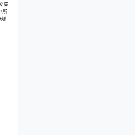
交集
中所
能够