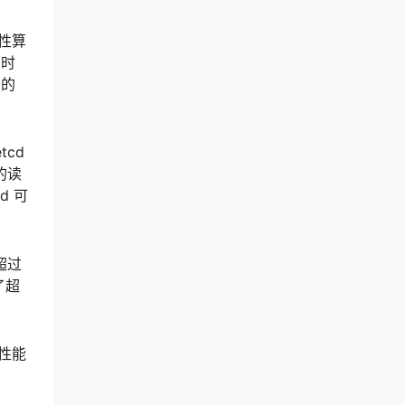
致性算
当时
期的
tcd
的读
d 可
超过
了超
的性能