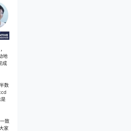
同，
自动地
完成
中半数
cd
也是
式一致
大家