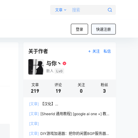
文章
登录
快速注册
关于作者
关注
私信
与你丶
新人
Lv0
文章
评论
关注
粉丝
219
19
0
3
[文章]
【汉化】
lobsterOpenClaw（Clawd/Moltbot）中文发行版
[文章]
[Sheerid 通用教程] [google ai one +] 教你
– 开源 AI 助手部署教程
过大部分Sheerid简单难度认证
[文章]
[文章]
DIY游戏加速器：把你的闲置BGP服务器变