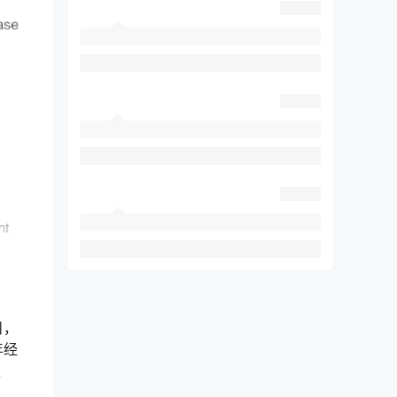
目，
年经
服