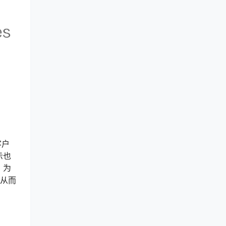
客户
示也
 为
，从而