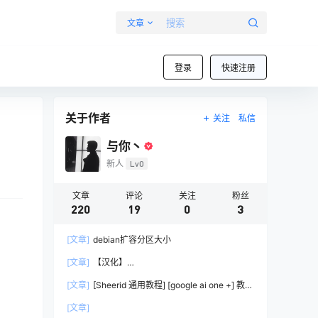
文章
登录
快速注册
关于作者
关注
私信
与你丶
新人
Lv0
文章
评论
关注
粉丝
220
19
0
3
[文章]
debian扩容分区大小
[文章]
【汉化】
lobsterOpenClaw（Clawd/Moltbot）中文发行版
[文章]
[Sheerid 通用教程] [google ai one +] 教你
– 开源 AI 助手部署教程
过大部分Sheerid简单难度认证
[文章]