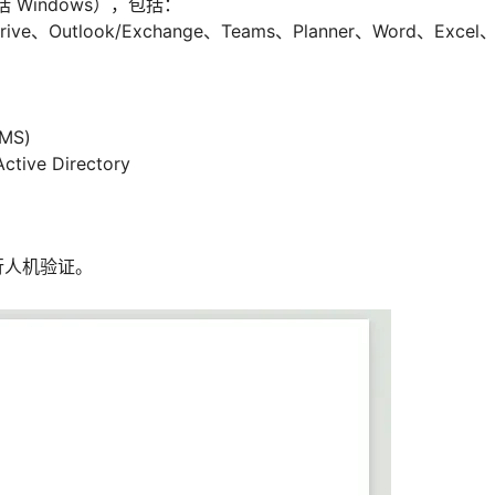
括 Windows），包括：
rive、Outlook/Exchange、Teams、Planner、Word、Excel
MS)
e Directory
行人机验证。