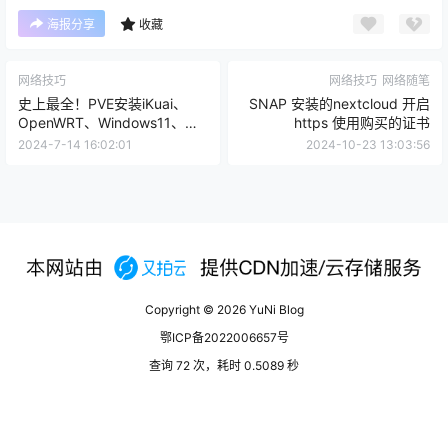
海报分享
收藏
网络技巧
网络技巧
网络随笔
史上最全！PVE安装iKuai、
SNAP 安装的nextcloud 开启
OpenWRT、Windows11、
https 使用购买的证书
Emby、黑群晖等保姆级教
2024-7-14 16:02:01
2024-10-23 13:03:56
程！Windows、群晖、Emby
核显HDMI /SR-IOV直通
Copyright © 2026
YuNi Blog
鄂ICP备2022006657号
查询 72 次，耗时 0.5089 秒