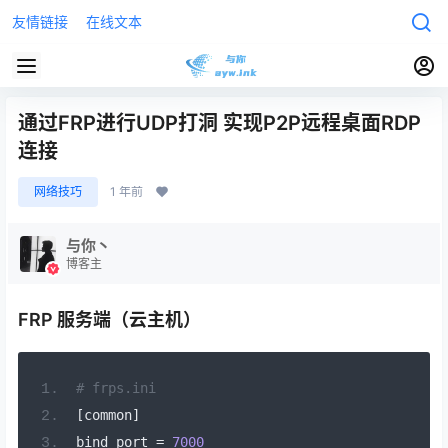
友情链接
在线文本
通过FRP进行UDP打洞 实现P2P远程桌面RDP
连接
网络技巧
1 年前
与你丶
博客主
FRP 服务端（云主机）
# frps.ini
[
common
]
bind_port 
=
7000