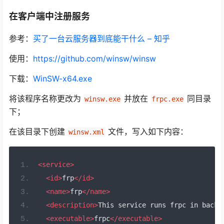
在客户端中注册服务
参考：
买了一台云服务器到底能干什么 – 知乎
使用：
https://github.com/winsw/winsw
下载：
WinSW-x64.exe
将该程序名称更改为
并放在
同目录
winsw.exe
frpc.exe
下；
在该目录下创建
文件，写入如下内容：
winsw.xml
<service>
<id>
frp
</id>
<name>
frp
</name>
<description>
This service runs frpc in backg
<executable>
frpc
</executable>