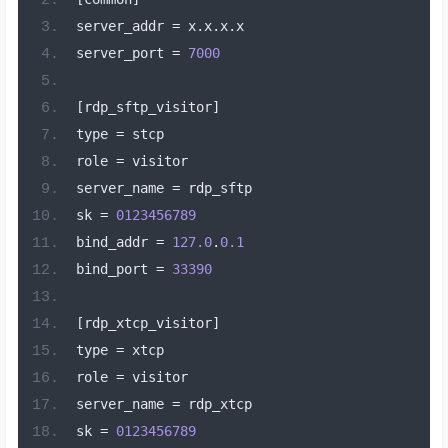
server_addr 
=
 x
.
x
.
x
.
x
server_port 
=
7000
[
rdp_sftp_visitor
]
type 
=
 stcp
role 
=
 visitor
server_name 
=
 rdp_sftp
sk 
=
0123456789
bind_addr 
=
127.0
.
0.1
bind_port 
=
33390
[
rdp_xtcp_visitor
]
type 
=
 xtcp
role 
=
 visitor
server_name 
=
 rdp_xtcp
sk 
=
0123456789