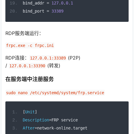
bind_addr 
=
127.0
.
0.1
bind_port 
=
33389
RDP服务端运行：
frpc.exe -c frpc.ini
RDP连接：
(P2P)
127.0.0.1:33389
/
(转发)
127.0.0.1:33390
在服务端中注册服务
sudo nano /etc/systemd/system/frp.service
[
Unit
]
Description
=
FRP service
After
=
network
-
online
.
target