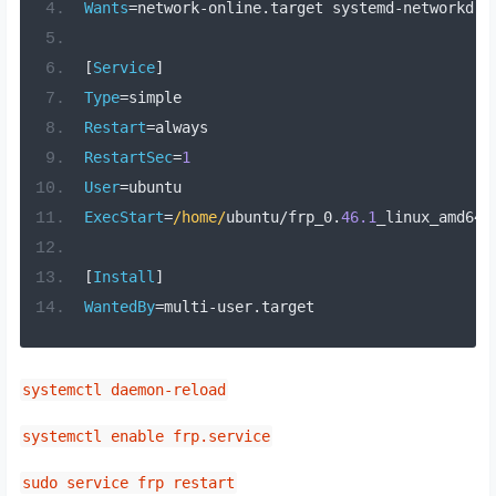
Wants
=
network
-
online
.
target systemd
-
networkd
-
w
[
Service
]
Type
=
simple
Restart
=
always
RestartSec
=
1
User
=
ubuntu
ExecStart
=
/home/
ubuntu
/
frp_0
.
46.1
_linux_amd64
/
[
Install
]
WantedBy
=
multi
-
user
.
target
systemctl daemon-reload
systemctl enable frp.service
sudo service frp restart