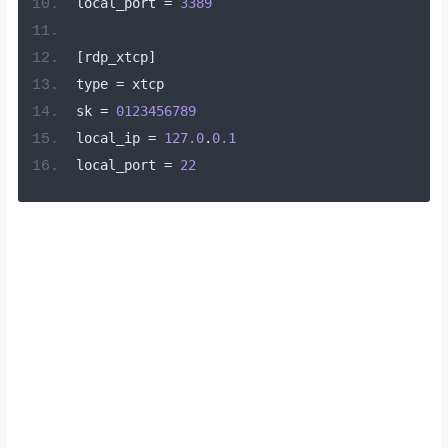
local_port 
=
3389
[
rdp_xtcp
]
type 
=
 xtcp
sk 
=
0123456789
local_ip 
=
127.0
.
0.1
local_port 
=
22