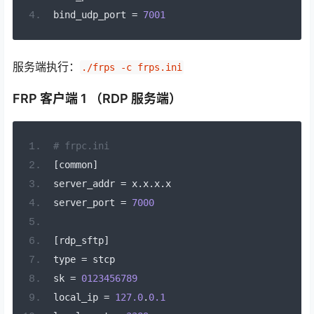
bind_udp_port 
=
7001
服务端执行：
./frps -c frps.ini
FRP 客户端 1 （RDP 服务端）
# frpc.ini
[
common
]
server_addr 
=
 x
.
x
.
x
.
x
server_port 
=
7000
[
rdp_sftp
]
type 
=
 stcp
sk 
=
0123456789
local_ip 
=
127.0
.
0.1