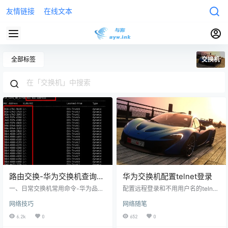
友情链接
在线文本
全部标签
交换机
路由交换-华为交换机查询
华为交换机配置telnet登录
MAC/ARP配置电脑地址实战
一、日常交换机常用命令-华为品牌
配置远程登录和不用用户名的telnet
日常使用总结：8个就够了 dis cu
设置： sys 1、开启telnet： telnet s
网络技巧
网络随笔
【查
erver enable 2、创建远程账户： a
看运行的配置】 dis mac-add
aa local-user huawei password ci
6.2k
0
652
0
【查看学习
pher hello #huawei是账户，hello