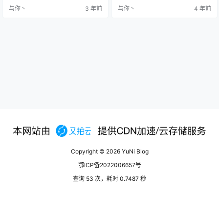
的MAC地址】 dis arp
是密码，密码在登录的时候可以改 l
与你丶
3 年前
与你丶
4 年前
【查看路由表】 d
ocal-user huawei service-type tel
is arp | include 172.16. 【查看
net #使账户huawei支持teln…
路由表做筛选】 interface GigabitEt
hernet 0/0/5 【进入…
Copyright © 2026
YuNi Blog
鄂ICP备2022006657号
查询 53 次，耗时 0.7487 秒