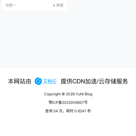
ar.gz 设置环境变量 在宝塔文件中打
与你丶
4 年前
开/etc/profil…
Copyright © 2026
YuNi Blog
鄂ICP备2022006657号
查询 54 次，耗时 0.6247 秒