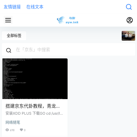
友情链接
在线文本
全部标签
京东
搭建京东代卦教程，青龙
+ninja+xdd 二（xdd安装）
安装XDD PLUS 下载GO cd /usr/lo
cal && wget https://golang.google.
网络随笔
cn/dl/go1.16.7.linux-amd64.tar.gz
-O go1.16.7.linux-amd64.tar.gz 解
698
0
压 tar -xvzf go1.16.7.linux-amd64.t