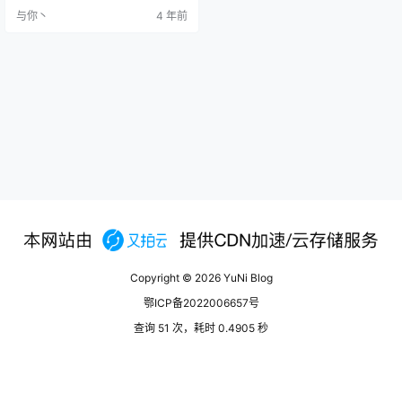
进行设置了。 回源host的话，就是
与你丶
4 年前
通过哪个域名可以访问到你服务器
上的原静态文件，CDN获取原文件
的时候会通过这个域名抓取的。 域
名跟随：域名跟随的话会使用上一
步设置的加速域名，使用域名跟随
一般需要在网站服务器配置这个域
名是可访问的，并且通过路径能…
Copyright © 2026
YuNi Blog
鄂ICP备2022006657号
查询 51 次，耗时 0.4905 秒