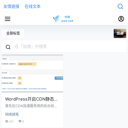
友情链接
在线文本
全部标签
加速
WordPress开启CDN静态文
件加速以及简单配置
首先在CDN加速服务商的后台创建
服务，加速方式选择自主源站，加
网络随笔
速域名选择静态文件要用到的二级
域名，同时这里也支持直接全站顶
671
0
级域名加速，这个要根据自己需求