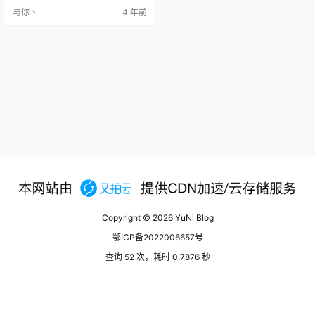
ethstatus ethstatus能够监控实时的
与你丶
4 年前
网卡带宽占用。 这个软件能显示当
前网卡的 RX 和 TX 速率，单位是By
te 安装 sudo ap…
Copyright © 2026
YuNi Blog
鄂ICP备2022006657号
查询 52 次，耗时 0.7876 秒