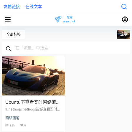
友情链接
在线文本
全部标签
流量
Ubuntu下查看实时网络流量
的几种方法
1. nethogs nethogs能够查看实时进
程网络占用。 安装： sudo apt inst
网络随笔
all nethogs 查看网络状态： nethog
s eth0 即 nethogs + 网卡名称，双
1.6k
0
击table会出现备选网卡名称linux 2.