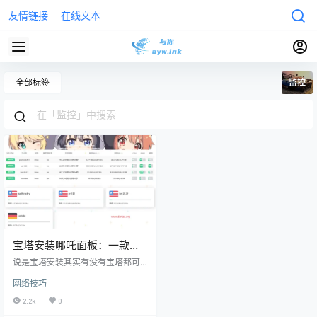
友情链接
在线文本
全部标签
监控
宝塔安装哪吒面板：一款便
携服务器状态监控面板
说是宝塔安装其实有没有宝塔都可
以安装，用宝塔安装主要是“防呆”方
网络技巧
便一点。安装好之后，体验非常不
错。 哪吒面板：服务期状态监控，
2.2k
0
被动接收，极省资源 128M 小鸡也