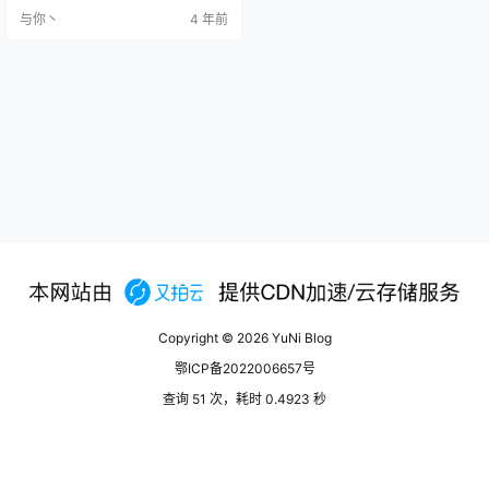
能装 Agent（非 node-exporter 那
与你丶
4 年前
种主动拉取的方式。） 1、简介 项
目：https://github.com/naiba/nez
ha 演示：http://wow.4837.us/ 2、
准备 1）宝塔面板 2）nginx1…
Copyright © 2026
YuNi Blog
鄂ICP备2022006657号
查询 51 次，耗时 0.4923 秒