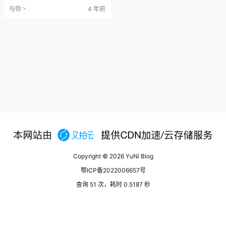
需要确保您的VPS的25端口是开放
与你丶
4 年前
的。您可以在您的VPS上执行下面
的命令来测试25端口是否开放。1tel
net smtp.aol.com 25如果看到类似
下面的回显，则说明端口是开放
的：1234Trying 74.6.…
Copyright © 2026
YuNi Blog
鄂ICP备2022006657号
查询 51 次，耗时 0.5187 秒