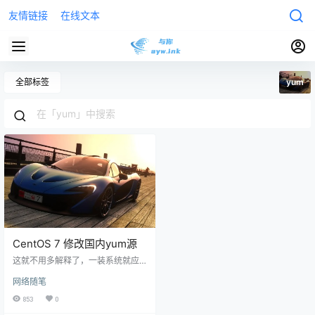
友情链接
在线文本
全部标签
yum
CentOS 7 修改国内yum源
这就不用多解释了，一装系统就应
该修改的操作。因为官方源在国
网络随笔
外。 0.开启网络连接 对于新装的Ce
ntOS，默认是没有开启网络连接
853
0
的，所以你看不到IP地址。 // 查看