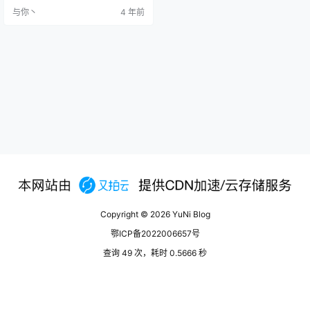
有线网设备 ip address 可以看到两
与你丶
4 年前
个设备： 1: lo: <LOOPBACK,UP,L
OWER_UP> mtu 65536 qdisc noq
ueue 2: enp1s0: <BROADCAST,M
ULTI…
Copyright © 2026
YuNi Blog
鄂ICP备2022006657号
查询 49 次，耗时 0.5666 秒