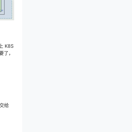
 K8S
要了，
都交给