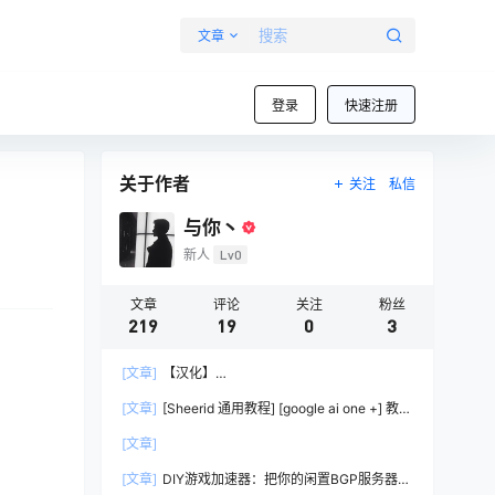
文章
登录
快速注册
关于作者
关注
私信
与你丶
新人
Lv0
文章
评论
关注
粉丝
219
19
0
3
[文章]
【汉化】
lobsterOpenClaw（Clawd/Moltbot）中文发行版
[文章]
[Sheerid 通用教程] [google ai one +] 教你
– 开源 AI 助手部署教程
过大部分Sheerid简单难度认证
[文章]
[文章]
DIY游戏加速器：把你的闲置BGP服务器变