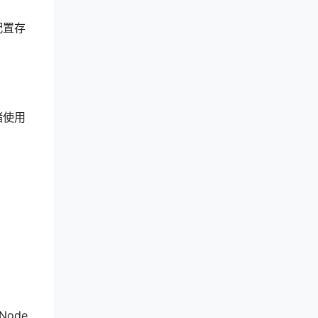
配置存
储使用
Node