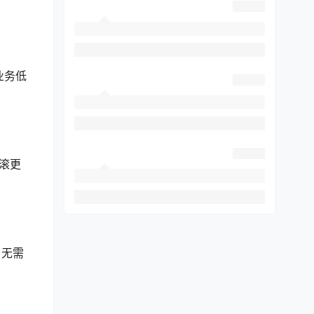
业务低
滚更
户无需