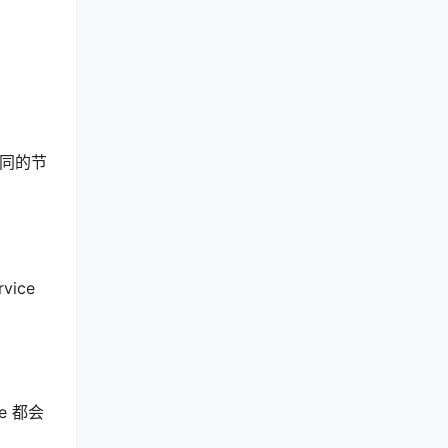
不同的节
ice
e 都会