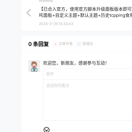
网络随笔
【已合入官方，使用官方脚本升级面板版本即可
吒面板+自定义主题+默认主题+历史tcpping食
2024-3-25 15:32:43
0 条回复
文章作者
管理员
A
M
欢迎您，新朋友，感谢参与互动！