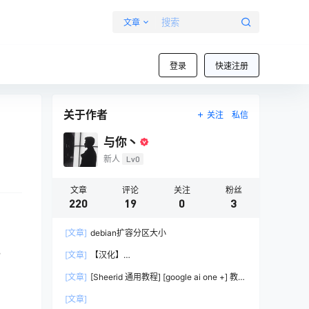
文章
登录
快速注册
关于作者
关注
私信
与你丶
新人
Lv0
文章
评论
关注
粉丝
220
19
0
3
[文章]
debian扩容分区大小
G，
[文章]
【汉化】
lobsterOpenClaw（Clawd/Moltbot）中文发行版
[文章]
[Sheerid 通用教程] [google ai one +] 教你
– 开源 AI 助手部署教程
过大部分Sheerid简单难度认证
[文章]