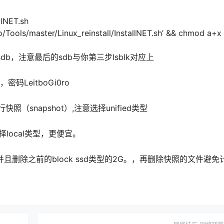
lNET.sh
o/Tools/master/Linux_reinstall/InstallNET.sh’ && chmod a+x
etdisk sdb，注意最后的sdb与你第三步lsblk对应上
码LeitboGi0ro
（snapshot）,注意选择unified类型
择local类型，更便宜。
删除之前的block ssd类型的2G。，再删除快照的文件避免