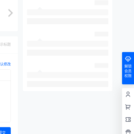
示标题
认修改
解锁
会员
权限
提交