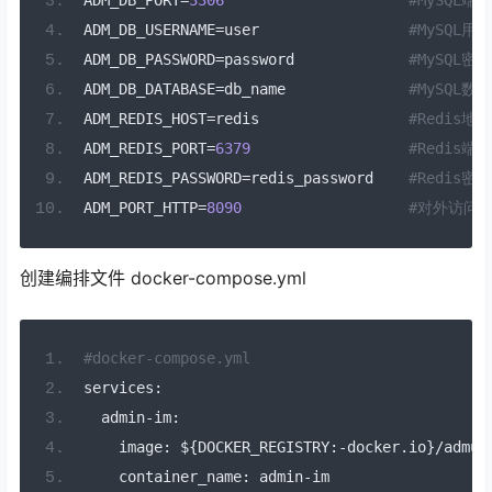
ADM_DB_PORT
=
3306
#MySQL端口
ADM_DB_USERNAME
=
user                 
#MySQL用
ADM_DB_PASSWORD
=
password             
#MySQL密码
ADM_DB_DATABASE
=
db_name              
#MySQL数
ADM_REDIS_HOST
=
redis                 
#Redis地址
ADM_REDIS_PORT
=
6379
#Redis端口
ADM_REDIS_PASSWORD
=
redis_password    
#Redis密码
ADM_PORT_HTTP
=
8090
#对外访问的
创建编排文件 docker-compose.yml
#docker-compose.yml
services
:
admin
-
im
:
image
:
$
{
DOCKER_REGISTRY
:-
docker
.
io
}/
admuu
container_name
:
admin
-
im