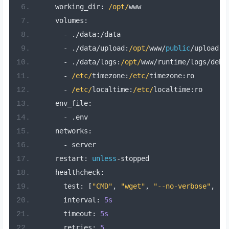
working_dir
:
/opt/
www
volumes
:
-
./
data
:/
data
-
./
data
/
upload
:
/opt/
www
/
public
/
upload
-
./
data
/
logs
:
/opt/
www
/
runtime
/
logs
/
debu
-
/etc/
timezone
:
/etc/
timezone
:
ro
-
/etc/
localtime
:
/etc/
localtime
:
ro
env_file
:
-
.
env
networks
:
-
server
restart
:
unless
-
stopped
healthcheck
:
test
:
[
"CMD"
,
"wget"
,
"--no-verbose"
,
"-
interval
:
5s
timeout
:
5s
retries
:
5