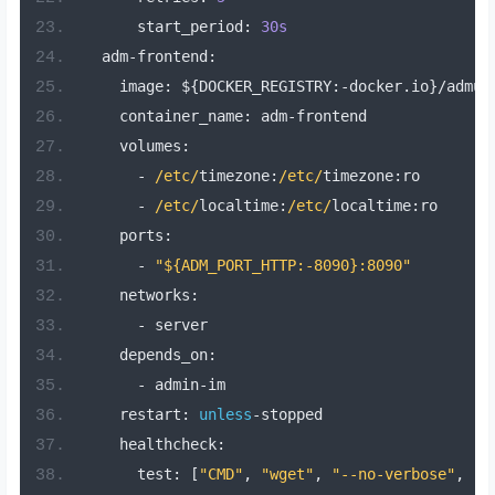
start_period
:
30s
adm
-
frontend
:
image
:
$
{
DOCKER_REGISTRY
:-
docker
.
io
}/
admuu
container_name
:
adm
-
frontend
volumes
:
-
/etc/
timezone
:
/etc/
timezone
:
ro
-
/etc/
localtime
:
/etc/
localtime
:
ro
ports
:
-
"${ADM_PORT_HTTP:-8090}:8090"
networks
:
-
server
depends_on
:
-
admin
-
im
restart
:
unless
-
stopped
healthcheck
:
test
:
[
"CMD"
,
"wget"
,
"--no-verbose"
,
"-