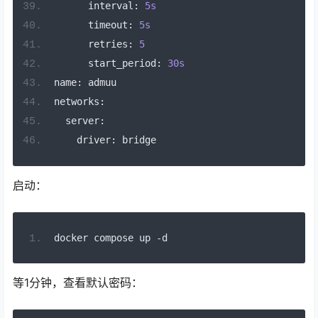
interval
:
5s
timeout
:
5s
retries
:
5
start_period
:
30s
name
:
admuu
networks
:
server
:
driver
:
bridge
启动：
docker compose up 
-
d
等1分钟，查看默认密码：