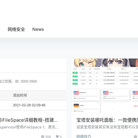
笔
网络安全
News
FileSpace详细教程-搭建
宝塔安装哪吒面板：一款便携
Space网盘教程-云盘教程
态监控面板
ervisor使用iFileSpace 1、首先在
说是宝塔安装其实有没有宝塔都可以
Supervisor管理器 2、上传ifile文
塔安装主要是“防呆”方便一点。安装
508
0
网络技巧
器，上传目录可以根据您的需求自己确
验非常不错。 哪吒面板：服务期状态