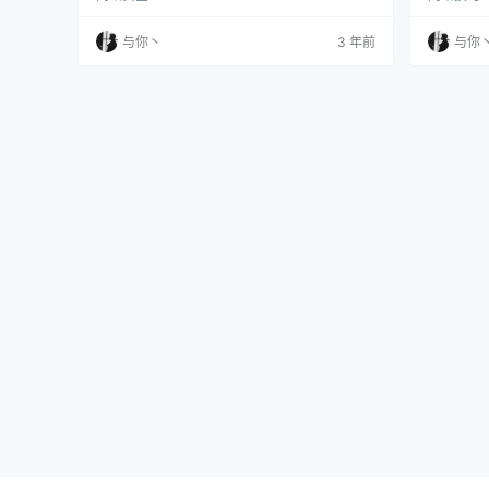
开启5秒盾。 宝塔安装 Linux下宝塔虚拟主机管
定；打开S
理面板开心版（Centos/Ubuntu/Debian） 请尊
服务启动
与你丶
3 年前
与你
重版权，仅供本地测试学习使用，下载后24小时
里的日志
内自行删除！一定要按照步骤做！开始操作前要
端中执行： cd 
做全系统备份，防止失误！ 配置 脚本设置 项目
s #这里…
地址：ht…