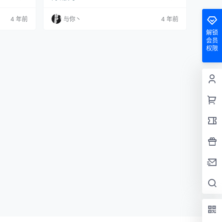
nt（非 n
路boom已经是常态了。 因为一机难求，所以大
。） 1、简介
家都用上了脚本，又因为用脚本的人太多，有很
4 年前
与你丶
4 年前
ezha 演示：
多刷机的童鞋收到了警告的邮件，这就很矛盾
宝塔面板 2）n
了，如果你不刷，是肯定抢不到机器的，但是刷
解锁
了，又怕被警告，进而有封号的风险。唯一比较
会员
稳妥的方法就是你把时间调整的稍微长一点，这
权限
样可能会好点…