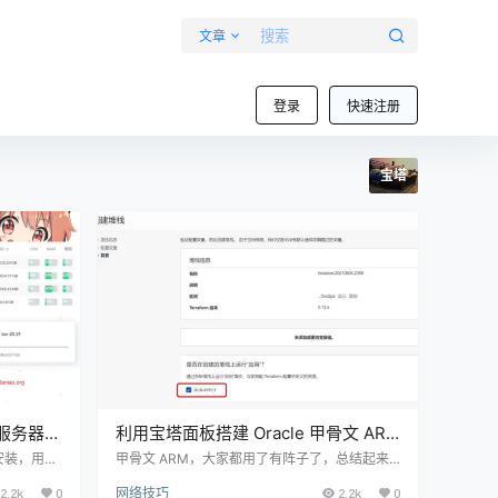
文章
登录
快速注册
宝塔
服务器状
利用宝塔面板搭建 Oracle 甲骨文 ARM
VPS自动抢购脚本
安装，用宝
甲骨文 ARM，大家都用了有阵子了，总结起来
好之后，体
就是两个字“真香”，不过日本和韩国因为涌入的
2.2k
0
网络技巧
2.2k
0
监控，被动
mjj太多，线路已经不堪重负。特别是韩国区，线