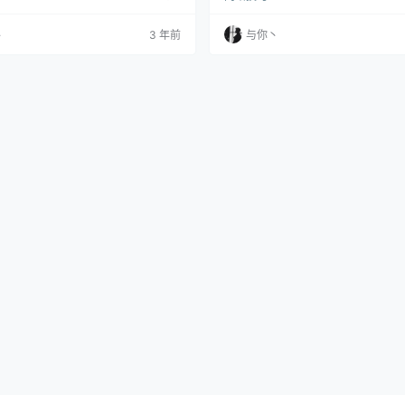
upervisor设置，添加守护进程。等待
接收，极省资源 128M 小鸡也能装 Age
。 启动后会出实话管理员账号密码，这
ode-exporter 那种主动拉取的方式
丶
3 年前
与你丶
中没显示(或许我之后会优化)，可在终
项目：https://github.com/naiba/n
/www/apps/ifile ./ifile -resetpas
http://wow.4837.us/ 2、准备 1）
ginx1…