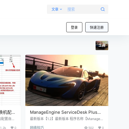
文章
登录
快速注册
工具
换机配置
ManageEngine ServiceDesk Plus工
具
的配置自动
最新版本【1.2】最新版本 程序名称【ManageE
，端口信
ngine ServiceDesk Plus工具】程序名称 下载地
1.2k
0
网络技巧
502
0
统。 ​ ​
址【AAAhttps://www.yn68.cn/BBB】下载地址