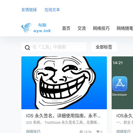
友情链接
在线文本
首页
交流
网络技巧
网络随
全部标签
iOS 永久签名，详细使用指南，永不过
iOS永久
期，完全免费，必看
在线安装
iOS 系统， TrollStore 永久签名工具，无需帐
一、前言
户，无需登录，无需证书，无需越狱，IPA 安装
然在一定
网络技巧
18.5k
0
网络技巧
后永不过期，完全免费，使用简单方便。 TrollSt
通过自签方