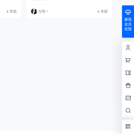
4 年前
与你丶
4 年前
解锁
会员
权限