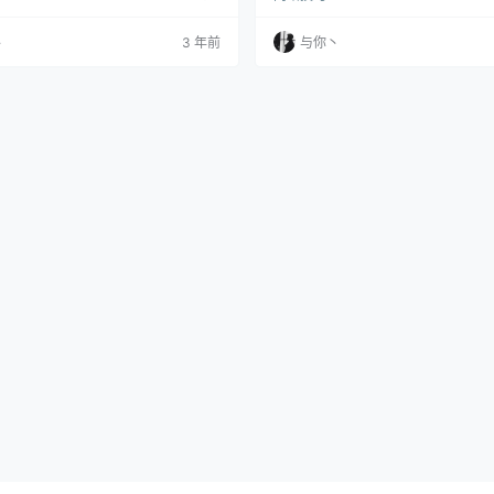
烦恼。 那今天找个办法稍微地解决下只
效期的问题吧。等等，为什么说是“稍微
丶
3 年前
与你丶
”呢？因为下面的方法并不适用于所有
 二、关于TrollStore TrollStore是推
「opa334」的大佬发布的一款永久
。它可以在不…