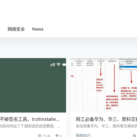
笔
网络安全
News
不掉签名工具，trollinstaller2
网工必备华为、华三、思科交
(附详细教程)
自动采集工具（只支持ssh）
 前段时间出了个源阅读的自签教程，虽
自动采集华为、华三、思科等交换机
程度上解决了iOS看小说难的问题，但
保存的脚本，日常采集交换机的配置
19.3k
0
网络技巧
式安装的app有效期只有7天也依然是
息，vlan、邻居关系等等，支持win10系