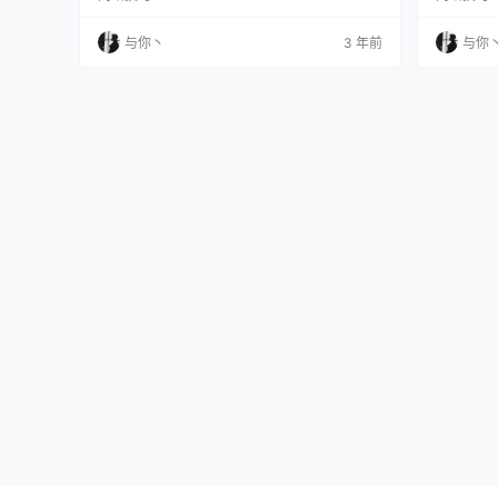
ore 本期内容，详细给大家介绍 TrollStore 相关
个很大的
内容。 TrollStore 如何安装，如何使用，使用技
有7天有
与你丶
3 年前
与你
巧，一些常见问题和解决方法，一些注意事项等
地解决下
等。 本期目录： 一，关于原理。二，关于 Troll
的iOS设备。
Store。三，TrollStor…
特上一个叫
签名工具