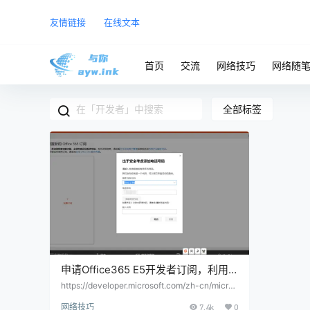
友情链接
在线文本
首页
交流
网络技巧
网络随
全部标签
申请Office365 E5开发者订阅，利用
OneDrive API无限续期
https://developer.microsoft.com/zh-cn/micros
oft-365/dev-program 获取免费的 Microsoft 3
网络技巧
7.4k
0
65 E5 开发人员订阅借助沙盒订阅，你可以做自