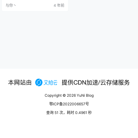
是一个一站式的完备的分布式系统
与你丶
4 年前
开发和支撑平台，更是一个开放平
台，对现有的编程语言、编程框
架、中间件没有任何侵入性。 Kube
rnetes 提供了完善的管理工具，这
些工具涵盖了开发、部…
Copyright © 2026
YuNi Blog
鄂ICP备2022006657号
查询 51 次，耗时 0.4961 秒