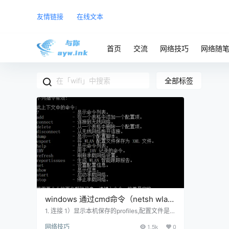
友情链接
在线文本
首页
交流
网络技巧
网络随
全部标签
windows 通过cmd命令（netsh wlan
命令）连接wifi
1. 连接 1）显示本机保存的profiles,配置文件是以
wifi的ssid命名的. netsh wlan show profiles 2）
网络技巧
1.5k
0
用netsh wlan connect name=xxxxx 连接其中