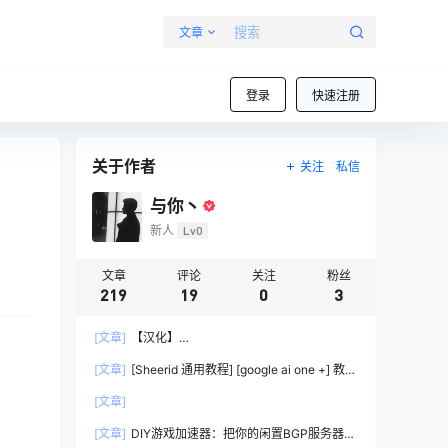
文章
登录
快速注册
关于作者
关注
私信
与你丶
新人
Lv0
文章
评论
关注
粉丝
219
19
0
3
[文章]
【汉化】
lobsterOpenClaw（Clawd/Moltbot）中文发行版
[文章]
[Sheerid 通用教程] [google ai one +] 教你
– 开源 AI 助手部署教程
过大部分Sheerid简单难度认证
[文章]
[文章]
DIY游戏加速器：把你的闲置BGP服务器变