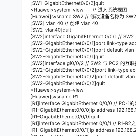
[
SW1
–
GigabitEthernet0
/
0
/
2
]
quit
<
Huawei
>
system
–
view
// 进入系统视图
[
Huawei
]
sysname SW2
// 修改设备名称为 SW
[
SW2
]
vlan
40
// 创建 vlan 40
[
SW2
–
vlan40
]
quit
[
SW2
]
interface
GigabitEthernet
0
/
0
/
1
// SW
[
SW2
–
GigabitEthernet0
/
0
/
1
]
port link
–
type ac
[
SW2
–
GigabitEthernet0
/
0
/
1
]
port
default
vlan
[
SW2
–
GigabitEthernet0
/
0
/
1
]
quit
[
SW2
]
interface
gi0
/
0
/
2
// SW2 与 PC2 的互
[
SW2
–
GigabitEthernet0
/
0
/
2
]
port link
–
type a
[
SW2
–
GigabitEthernet0
/
0
/
2
]
port
default
vla
[
SW2
–
GigabitEthernet0
/
0
/
2
]
quit
<
Huawei
>
system
–
view
[
Huawei
]
sysname R1
[
R1
]
interface
GigabitEthernet
0
/
0
/
0
// PC-
[
R1
–
GigabitEthernet0
/
0
/
0
]
ip address
192.168.
[
R1
–
GigabitEthernet0
/
0
/
0
]
quit
[
R1
]
interface
GigabitEthernet
0
/
0
/
1
// R1-
[
R1
–
GigabitEthernet0
/
0
/
1
]
ip address
192.168.2