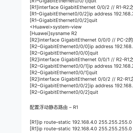
[
R1
–
GigabitEthernet0
/
0
/
1
]
quit
[
R1
]
interface
GigabitEthernet
0
/
0
/
2
// R1-
[
R1
–
GigabitEthernet0
/
0
/
2
]
ip address
192.168.
[
R1
–
GigabitEthernet0
/
0
/
2
]
quit
<
Huawei
>
system
–
view
[
Huawei
]
sysname R2
[
R2
]
interface
GigabitEthernet
0
/
0
/
0
// PC-
[
R2
–
GigabitEthernet0
/
0
/
0
]
ip address
192.168
[
R2
–
GigabitEthernet0
/
0
/
0
]
quit
[
R2
]
interface
GigabitEthernet
0
/
0
/
1
// R2-
[
R2
–
GigabitEthernet0
/
0
/
1
]
ip address
192.168.
[
R2
–
GigabitEthernet0
/
0
/
1
]
quit
[
R2
]
interface
GigabitEthernet
0
/
0
/
2
// R2-
[
R2
–
GigabitEthernet0
/
0
/
2
]
ip address
192.168.
[
R2
–
GigabitEthernet0
/
0
/
2
]
quit
配置浮动静态路由 – R1
[
R1
]
ip route
–
static
192.168.4.0
255.255.255.0
[
R1
]
ip route
–
static
192.168.4.0
255.255.255.0