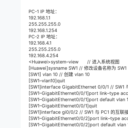
PC
-1
IP 地址：
192.168.1.1
255.255.255.0
192.168.1.254
PC
-2
IP 地址：
192.168.4.1
255.255.255.0
192.168.4.254
<
Huawei
>
system
–
view
// 进入系统视图
[
Huawei
]
sysname SW1
// 修改设备名称为 SW1
[
SW1
]
vlan
10
// 创建 vlan 10
[
SW1
–
vlan10
]
quit
[
SW1
]
interface
GigabitEthernet
0
/
0
/
1
// SW
[
SW1
–
GigabitEthernet0
/
0
/
1
]
port link
–
type ac
[
SW1
–
GigabitEthernet0
/
0
/
1
]
port
default
vlan
[
SW1
–
GigabitEthernet0
/
0
/
1
]
quit
[
SW1
]
interface
gi0
/
0
/
2
// SW1 与 PC1 的互联
[
SW1
–
GigabitEthernet0
/
0
/
2
]
port link
–
type ac
[
SW1
–
GigabitEthernet0
/
0
/
2
]
port
default
vlan