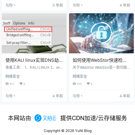
能为力的，所以说做人就要低调，
可能中招 被黑客植入后门木马甚至
与你丶
3 年前
与你丶
4 年前
别到处装逼，到时候被打了惨的还
完全控制电脑 通过分析溯源，360
是自己，下面分享给需要的同学。
已完整捕获黑客攻击过程，第一时
使用教程 新建文件 首先建个 PHP
间向微软报告浏览器0day漏洞细
文件 cc.php 代码如下： <?php defi
节，并将该漏洞命名为“双杀”漏洞。
ne('SYSTEM…
“双杀”漏洞可影响最新版本的IE浏览
器及使用IE内核的应用…
使用KALI linux实现DNS劫
如何使用WebStor快速检查
持实验操作
你组织网络中的所有网站相
准备工具： 1、KALI LINUX 2、win
关于WebStor WebStor是一款功能
downs 桥接NAT网卡，自动获取IP
关安全技术
强大的网站安全检测工具脚本，在W
网络安全
网络安全
测试windowns上网无问题及查看IP
ebStor的帮助下，广大研究人员可
地址 打开KALI命令行，查找并编辑
以轻松快速枚举当前组织中的全部
811
0
510
0
etter.dns文件 在打开的命令行中输
网站，以及响应存储、数据存储和
入I ，编辑完成后按ESC，:wq保存
其他所使用的已知Web技术。除此
与你丶
4 年前
与你丶
4 年前
编辑完成后保存 KALI打开ettercap
之外，WebStor还可以识别相关的0
-g工具 选择网口 扫描存活的主
day漏洞以及利用技术。 快速识别
机 &…
组织中易受攻击的Web技术 WebSto
r基于Python语言开发实现，可以实
现快速枚举组织整个网络中所有的
网站。因为很多…
Copyright © 2026
YuNi Blog